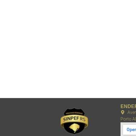
ENDE
Aven
Porto A