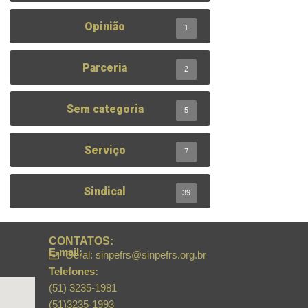
Opinião
1
Parceria
2
Sem categoria
5
Serviço
7
Sindical
39
CONTATOS:
E-mail:
Geral: sinpefrs@sinpefrs.org.br
Telefones:
(51) 3235-1981
(51)3235-1993