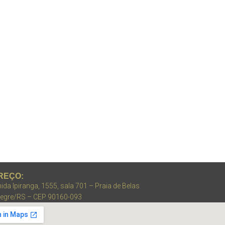
REÇO:
ida Ipiranga, 1555, sala 701 – Praia de Belas
legre/RS – CEP 90160-093