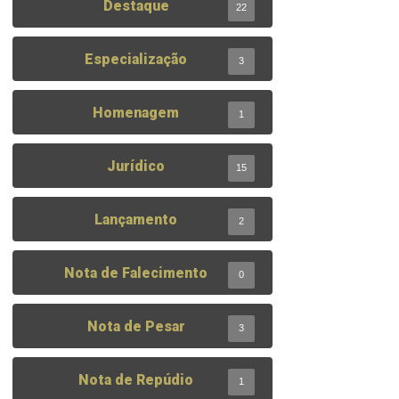
Destaque
22
Especialização
3
Homenagem
1
Jurídico
15
Lançamento
2
Nota de Falecimento
0
Nota de Pesar
3
Nota de Repúdio
1