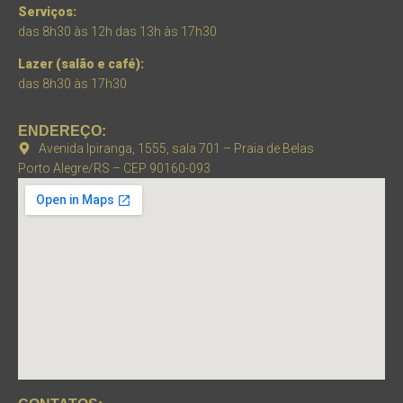
Serviços:
das 8h30 às 12h das 13h às 17h30
Lazer (salão e café):
das 8h30 às 17h30
ENDEREÇO:
Avenida Ipiranga, 1555, sala 701 – Praia de Belas
Porto Alegre/RS – CEP 90160-093