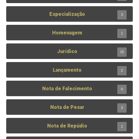
Especialização
3
Homenagem
1
Jurídico
15
Lançamento
2
Nota de Falecimento
0
Nota de Pesar
3
Nota de Repúdio
1