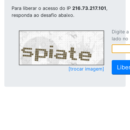
Para liberar o acesso
do IP
216.73.217.101
,
responda ao desafio abaixo.
Digite 
lado no
[trocar imagem]