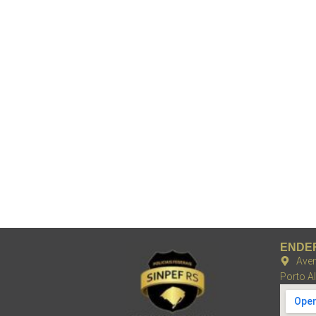
ENDE
Aven
Porto A