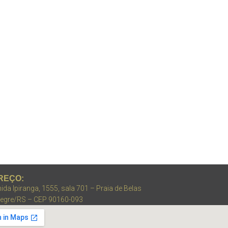
REÇO:
ida Ipiranga, 1555, sala 701 – Praia de Belas
legre/RS – CEP 90160-093