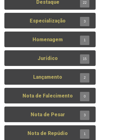
Destaque
22
Especialização
3
Homenagem
1
Jurídico
15
Lançamento
2
Nota de Falecimento
0
Nota de Pesar
3
Nota de Repúdio
1