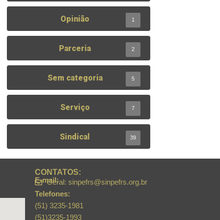
Opinião
1
Parceria
2
Sem categoria
5
Serviço
7
Sindical
39
CONTATOS:
E-mail:
Geral: sinpefrs@sinpefrs.org.br
Telefones:
(51) 3235-1981
(51)3235-1993