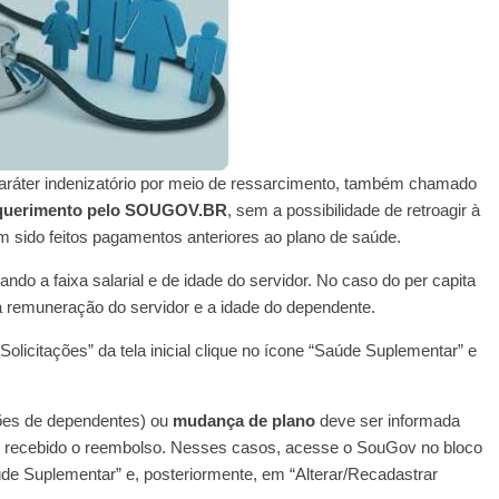
caráter indenizatório por meio de ressarcimento, também chamado
requerimento pelo SOUGOV.BR
, sem a possibilidade de retroagir à
m sido feitos pagamentos anteriores ao plano de saúde.
ndo a faixa salarial e de idade do servidor. No caso do per capita
a remuneração do servidor e a idade do dependente.
olicitações” da tela inicial clique no ícone “Saúde Suplementar” e
ões de dependentes) ou
mudança de plano
deve ser informada
r recebido o reembolso. Nesses casos, acesse o SouGov no bloco
Saúde Suplementar” e, posteriormente, em “Alterar/Recadastrar