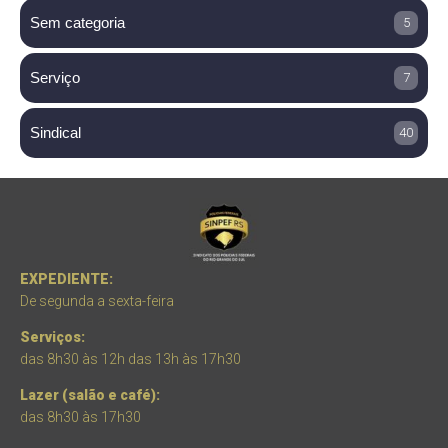
Sem categoria
5
Serviço
7
Sindical
40
EXPEDIENTE:
De segunda a sexta-feira
Serviços:
das 8h30 às 12h das 13h às 17h30
Lazer (salão e café):
das 8h30 às 17h30