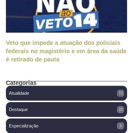
Veto que impede a atuação dos policiais
federais no magistério e em área da saúde
é retirado de pauta
Categorias
Atualidade
12
Destaque
22
Especialização
3