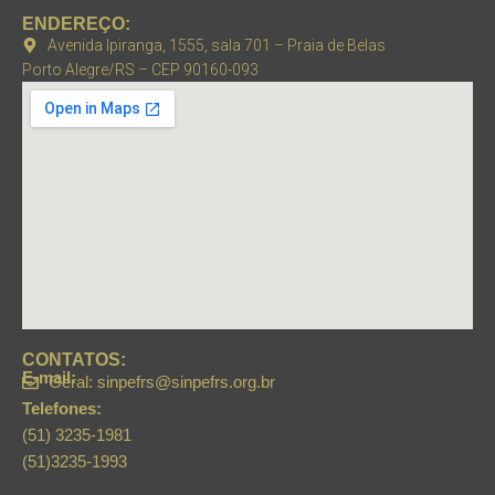
ENDEREÇO:
Avenida Ipiranga, 1555, sala 701 – Praia de Belas
Porto Alegre/RS – CEP 90160-093
CONTATOS:
E-mail:
Geral: sinpefrs@sinpefrs.org.br
Telefones:
(51) 3235-1981
(51)3235-1993