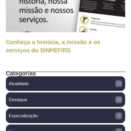
Conheça a história, a missão e os
serviços do SINPEF/RS
Categorias
Atualidade
12
Destaque
22
Especialização
3