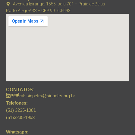
Avenida Ipiranga, 1555, sala 701 – Praia de Belas
Porto Alegre/RS – CEP 90160-093
CONTATOS:
E-mail:
Geral: sinpefrs@sinpefrs.org.br
Telefones:
(51) 3235-1981
(51)3235-1993
Whatsapp: